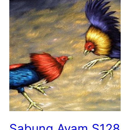
Sabung Ayam S128