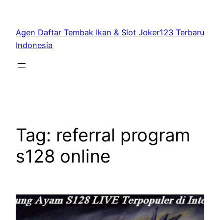
Lewati
ke
Agen Daftar Tembak Ikan & Slot Joker123 Terbaru
konten
Indonesia
Tag:
referral program
s128 online