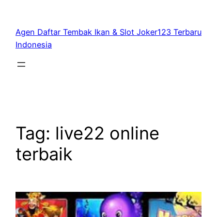
Lewati
ke
Agen Daftar Tembak Ikan & Slot Joker123 Terbaru
konten
Indonesia
Tag:
live22 online
terbaik