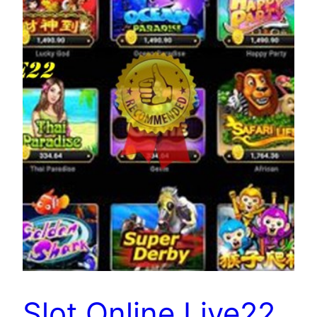
Slot Online Live22