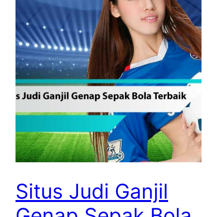
Situs Judi Ganjil
Genap Sepak Bola