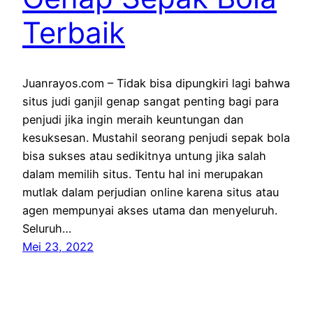
Terbaik
Juanrayos.com – Tidak bisa dipungkiri lagi bahwa
situs judi ganjil genap sangat penting bagi para
penjudi jika ingin meraih keuntungan dan
kesuksesan. Mustahil seorang penjudi sepak bola
bisa sukses atau sedikitnya untung jika salah
dalam memilih situs. Tentu hal ini merupakan
mutlak dalam perjudian online karena situs atau
agen mempunyai akses utama dan menyeluruh.
Seluruh…
Mei 23, 2022